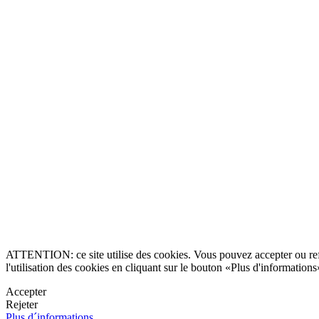
nous que
hez-vous?
Allee Spain
Entrer en c
A
ATTENTION: ce site utilise des cookies. Vous pouvez accepter ou refus
l'utilisation des cookies en cliquant sur le bouton «Plus d'informations
Accepter
ments et villas de
Rejeter
Plus d´informations