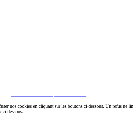
ontact
vis juridique
|
Politique de confidentialité
|
Politique de Cookies
|
Gérer donn
CRM et Sites Immobiliers par eGO Real Estate
er nos cookies en cliquant sur les boutons ci-dessous. Un refus ne limit
» ci-dessous.