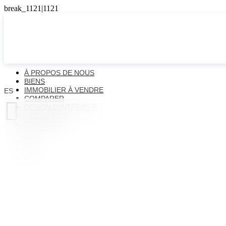
À PROPOS DE NOUS
BIENS
IMMOBILIER À VENDRE
ES
ALITÉS
COMPARER

DESIGN D'INTÉRIEUR
ACTUALITÉS
CONTACTS
ES
EN
FR
UK