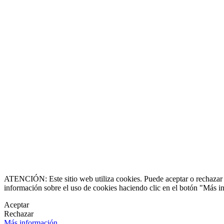
os qué busca
Allee Spain
Mantenerse
ATENCIÓN: Este sitio web utiliza cookies. Puede aceptar o rechazar n
información sobre el uso de cookies haciendo clic en el botón "Más i
Aceptar
 chalés de lujo
Rechazar
Más información