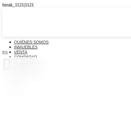
QUIÉNES SOMOS
INMUEBLES
VENTA
ES
EWS
COMPARAR

ALLEEDEKKO
NOTICIAS
CONTACTOS
ES
EN
FR
UK