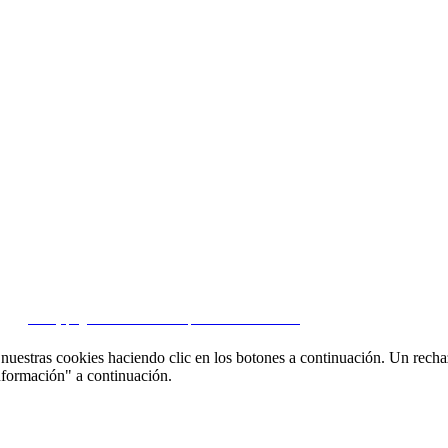
 en contacto
Aviso Legal
|
Política de privacidad
|
Política de Cookies
|
Gestionar datos
CRM y páginas inmobiliarias por eGO Real Estate
uestras cookies haciendo clic en los botones a continuación. Un recha
nformación" a continuación.