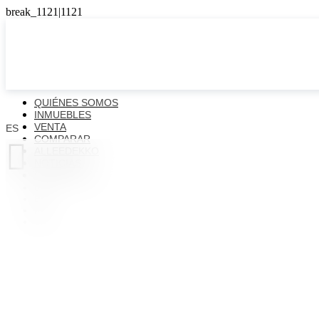
QUIÉNES SOMOS
INMUEBLES
VENTA
ES
COMPARAR

ALLEEDEKKO
NOTICIAS
CONTACTOS
ES
EN
FR
UK