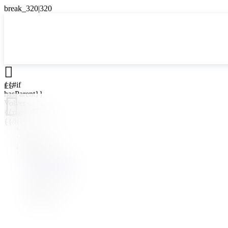

{{#if
ES
hasParent}}

Volver
{{parentName}}
{{/if}}
ES
EN
{{#level0}}
FR
{{#if
UK
hasSubMenu}}
{{menuName}}
{{else}}
{{menuName}}
{{/if}}
{{/level0}}