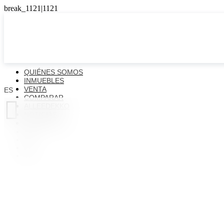
QUIÉNES SOMOS
INMUEBLES
VENTA
ES
COMPARAR

ALLEEDEKKO
NOTICIAS
CONTACTOS
ES
EN
FR
UK