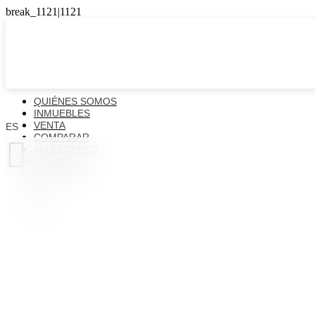
QUIÉNES SOMOS
INMUEBLES
VENTA
ES
COMPARAR

ALLEEDEKKO
NOTICIAS
CONTACTOS
ES
EN
FR
UK