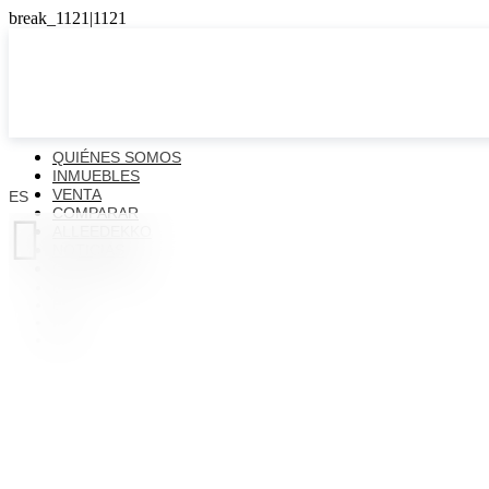
QUIÉNES SOMOS
INMUEBLES
VENTA
ES
COMPARAR

ALLEEDEKKO
NOTICIAS
CONTACTOS
ES
EN
FR
UK