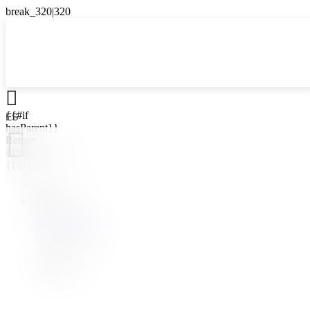

{{#if
ES
hasParent}}

Retour
{{parentName}}
{{/if}}
ES
EN
{{#level0}}
FR
{{#if
UK
hasSubMenu}}
{{menuName}}
{{else}}
{{menuName}}
{{/if}}
{{/level0}}